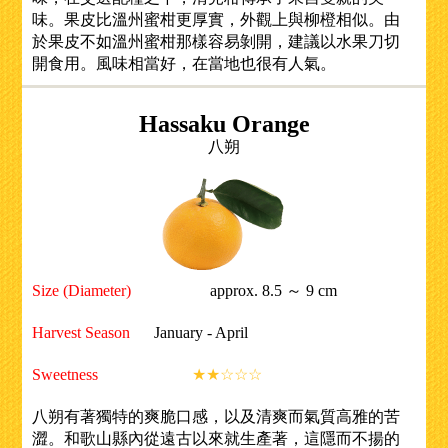
味。果皮比溫州蜜柑更厚實，外觀上與柳橙相似。由
於果皮不如溫州蜜柑那樣容易剝開，建議以水果刀切
開食用。風味相當好，在當地也很有人氣。
Hassaku Orange
八朔
Size (Diameter)
approx. 8.5 ～ 9 cm
Harvest Season
January - April
Sweetness
★★☆☆☆
八朔有著獨特的爽脆口感，以及清爽而氣質高雅的苦
澀。和歌山縣內從遠古以來就生產著，這隱而不揚的