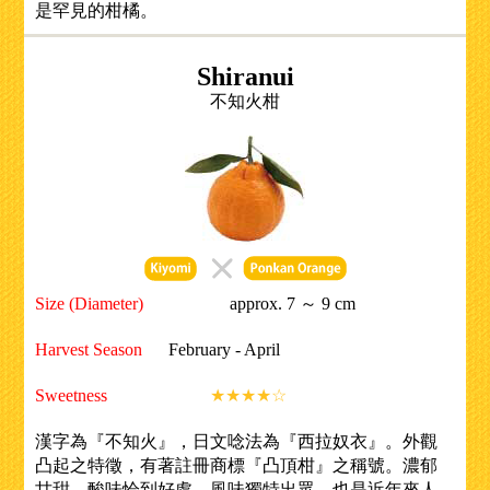
是罕見的柑橘。
Shiranui
不知火柑
Size (Diameter)
approx. 7 ～ 9 cm
Harvest Season
February - April
Sweetness
★★★★☆
漢字為『不知火』，日文唸法為『西拉奴衣』。外觀
凸起之特徵，有著註冊商標『凸頂柑』之稱號。濃郁
甘甜，酸味恰到好處，風味獨特出眾。也是近年來人