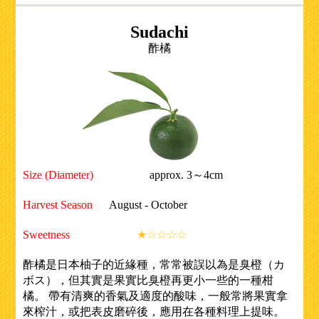
Sudachi
酢橘
Size (Diameter)
approx. 3～4cm
Harvest Season
August - October
Sweetness
★☆☆☆☆
酢橘是日本柚子的近緣種，常常被誤以為是臭橙（カ
ボス），但其實是果實比臭橙再更小一些的一種柑
橘。 帶有清爽的香氣及適度的酸味，一般常將果實拿
來榨汁，或把表皮磨碎後，應用在各種料理上提味。