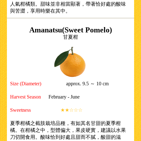
人氣柑橘類。甜味並非相當顯著，帶著恰好處的酸味
與苦澀，享用時樂在其中。
Amanatsu(Sweet Pomelo)
甘夏柑
Size (Diameter)
approx. 9.5 ～ 10 cm
Harvest Season
February - June
Sweetness
★★☆☆☆
夏季柑橘之截肢栽培品種，有如其名甘甜的夏季柑
橘。在柑橘之中，型體偏大，果皮硬實，建議以水果
刀切開食用。酸味恰到好處且甜而不膩，酸甜的滋