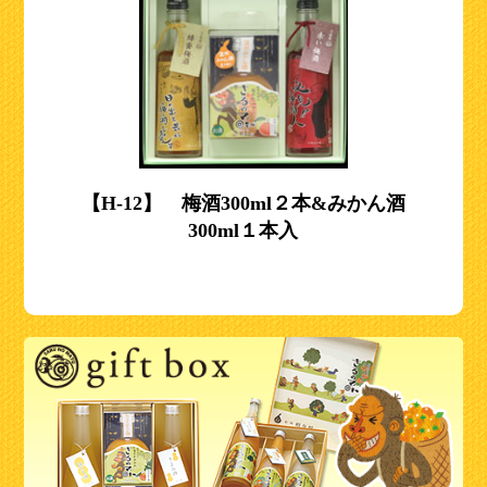
【H-12】 梅酒300ml２本&みかん酒
300ml１本入