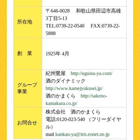
〒646-0028 和歌山県田辺市高雄
3丁目5-13
所在地
TEL:0739-22-0540 FAX:0739-22-
5888
創 業
1925年 4月
紀州鶯屋
http://uguisu-ya.com/
酒のダイナミック
グループ
http://www.kamejyukusei.jp/
事業
酒のかまくら
http://sakeno-
kamakura.co.jp/
株式会社 酒のかまくら
電話:0120-023-540 （フリーダイヤ
お問合せ
ル）
mail
kankan-ya@iris.eonet.ne.jp