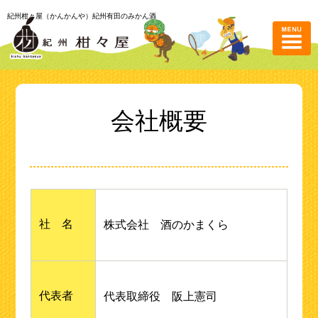
紀州柑々屋（かんかんや）紀州有田のみかん酒
会社概要
社 名
株式会社 酒のかまくら
代表者
代表取締役 阪上憲司