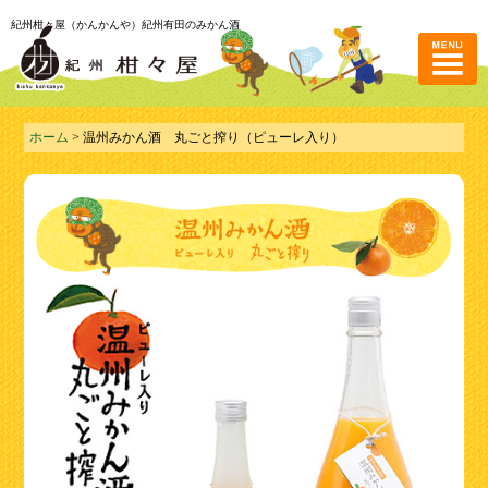
紀州柑々屋（かんかんや）紀州有田のみかん酒
ホーム
> 温州みかん酒 丸ごと搾り（ピューレ入り）