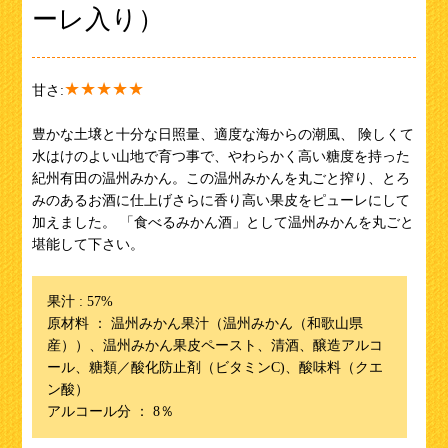
ーレ入り）
★★★★★
甘さ:
豊かな土壌と十分な日照量、適度な海からの潮風、 険しくて
水はけのよい山地で育つ事で、やわらかく高い糖度を持った
紀州有田の温州みかん。この温州みかんを丸ごと搾り、とろ
みのあるお酒に仕上げさらに香り高い果皮をピューレにして
加えました。 「食べるみかん酒」として温州みかんを丸ごと
堪能して下さい。
果汁 : 57%
原材料 ： 温州みかん果汁（温州みかん（和歌山県
産））、温州みかん果皮ペースト、清酒、醸造アルコ
ール、糖類／酸化防止剤（ビタミンC)、酸味料（クエ
ン酸）
アルコール分 ： 8％